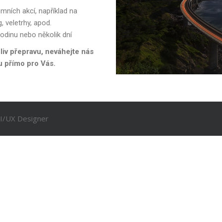
emních akcí, například na
, veletrhy, apod.
odinu nebo několik dní
liv přepravu, neváhejte nás
u přímo pro Vás.
UI/UX Designer