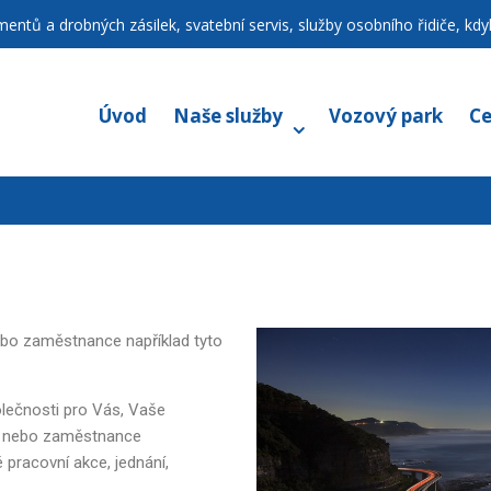
ntů a drobných zásilek, svatební servis, služby osobního řidiče, kdyk
Úvod
Naše služby
Vozový park
Ce
nebo zaměstnance například tyto
polečnosti pro Vás, Vaše
vy nebo zaměstnance
pracovní akce, jednání,