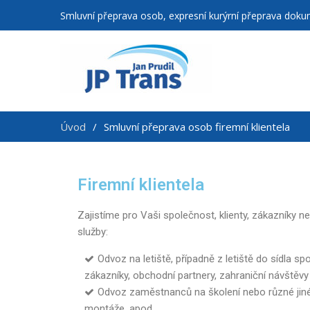
Smluvní přeprava osob, expresní kurýrní přeprava dokume
Úvod
Smluvní přeprava osob firemní klientela
Firemní klientela
Zajistíme pro Vaši společnost, klienty, zákazníky 
služby:
Odvoz na letiště, případně z letiště do sídla s
zákazníky, obchodní partnery, zahraniční návště
Odvoz zaměstnanců na školení nebo různé jiné 
montáže, apod.