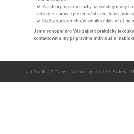
Zajištění přepravní služby na všechny druhy fir
večírky, reklamní a prezentační akce, team-building
Služby soukromého/privátního řidiče ať už na h
Jsme schopní pro Vás zajistit prakticky jakouko
kontaktovat a my připravíme individuální nabídk
Jan Prudil - JP Trans | Webdesign Vojtěch Fadrný - 