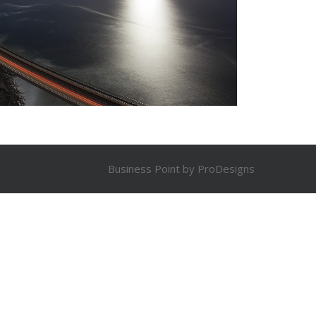
Business Point by
ProDesigns